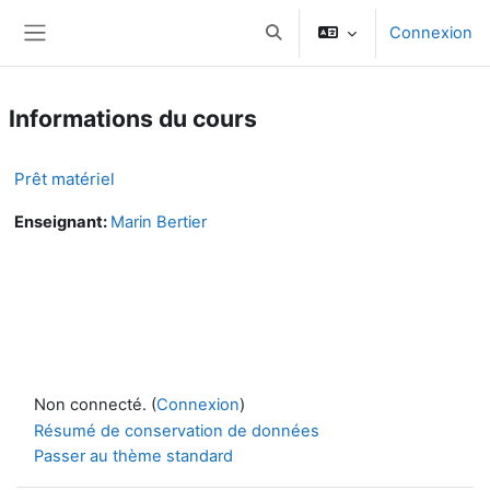
Passer au contenu principal
Connexion
Activer/désactiver la saisie d
Panneau latéral
Informations du cours
Prêt matériel
Enseignant:
Marin Bertier
Non connecté. (
Connexion
)
Résumé de conservation de données
Passer au thème standard