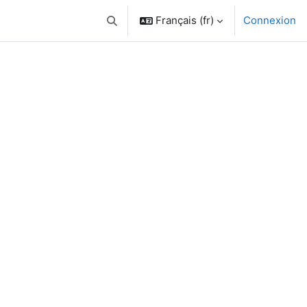
Français ‎(fr)‎
Connexion
Activer/désactiver la saisie de recherche