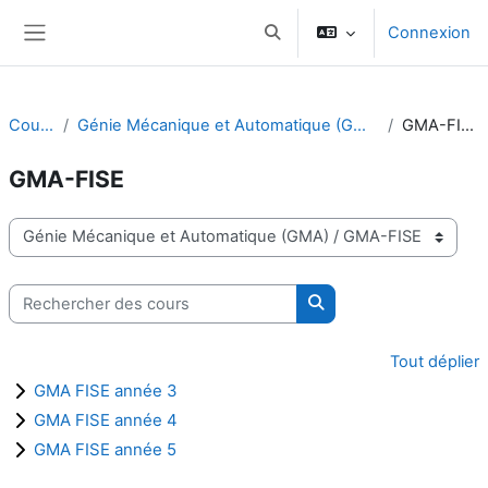
Passer au contenu principal
Connexion
Activer/désactiver la saisie d
Panneau latéral
Cours
Génie Mécanique et Automatique (GMA)
GMA-FISE
GMA-FISE
Catégories de cours
Rechercher des cours
Rechercher des cours
Tout déplier
GMA FISE année 3
GMA FISE année 4
GMA FISE année 5