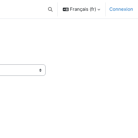
Français ‎(fr)‎
Connexion
Activer/désactiver la saisie de recherche