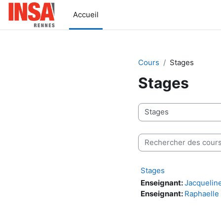
Passer au contenu principal
Accueil
Cours
Stages
Stages
Catégories de cours
Rechercher des cours
Stages
Enseignant:
Jacquelin
Enseignant:
Raphaelle 