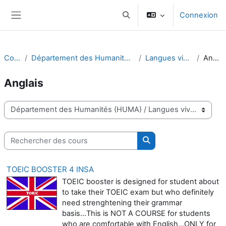
Passer au contenu principal
Connexion
Activer/désactiver la saisie d
Panneau latéral
Cours
Département des Humanités (HUMA)
Langues vivantes
Anglais
Anglais
Catégories de cours
Rechercher des cours
Rechercher des cours
TOEIC BOOSTER 4 INSA
TOEIC booster is designed for student about
to take their TOEIC exam but who definitely
need strenghtening their grammar
basis...This is NOT A COURSE for students
who are comfortable with English...ONLY for