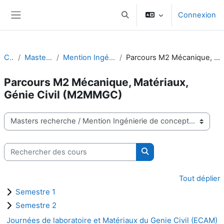
Passer au contenu principal
Connexion
Activer/désactiver la saisie d
Panneau latéral
Cours
Masters recherche
Mention Ingénierie de conception
Parcours M2 Mécanique, Matériaux, Génie Civil (M2MMGC)
Parcours M2 Mécanique, Matériaux,
Génie Civil (M2MMGC)
Catégories de cours
Rechercher des cours
Rechercher des cours
Tout déplier
Semestre 1
Semestre 2
Journées de laboratoire et Matériaux du Genie Civil (ECAM)