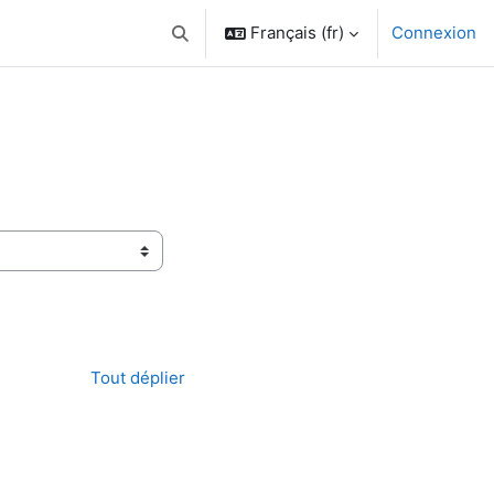
Français ‎(fr)‎
Connexion
Activer/désactiver la saisie de recherche
Tout déplier