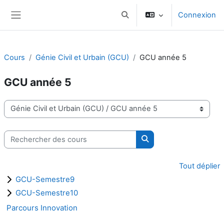
Passer au contenu principal
Connexion
Activer/désactiver la saisie d
Panneau latéral
Cours
Génie Civil et Urbain (GCU)
GCU année 5
GCU année 5
Catégories de cours
Rechercher des cours
Rechercher des cours
Tout déplier
GCU-Semestre9
GCU-Semestre10
Parcours Innovation