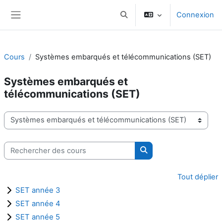
Passer au contenu principal
Connexion
Activer/désactiver la saisie d
Panneau latéral
Cours
Systèmes embarqués et télécommunications (SET)
Systèmes embarqués et
télécommunications (SET)
Catégories de cours
Rechercher des cours
Rechercher des cours
Tout déplier
SET année 3
SET année 4
SET année 5