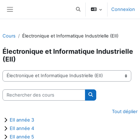
Passer au contenu principal
Connexion
Activer/désactiver la saisie d
Panneau latéral
Cours
Électronique et Informatique Industrielle (EII)
Électronique et Informatique Industrielle
(EII)
Catégories de cours
Rechercher des cours
Rechercher des cours
Tout déplier
EII année 3
EII année 4
EII année 5